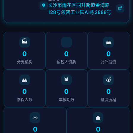
长沙市雨花区同升街道金海路
128号领智工业园A1栋2888号
🏭
💼
0
0
0
分支机构
纳税人资质
对外投资
📊
💰
👥
0
0
0
参保人数
年报期数
融资历程
📜
💼
0
0