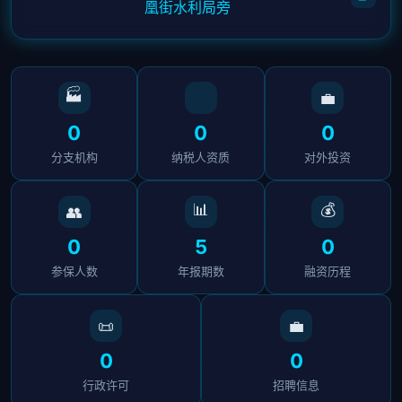
凰街水利局旁
🏭
💼
0
0
0
分支机构
纳税人资质
对外投资
📊
💰
👥
0
5
0
参保人数
年报期数
融资历程
📜
💼
0
0
行政许可
招聘信息