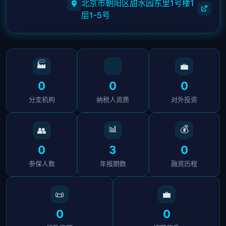
北京市朝阳区甜水园东里1号楼1
层1-5号
🏭
💼
0
0
0
分支机构
纳税人资质
对外投资
📊
💰
👥
0
3
0
参保人数
年报期数
融资历程
📜
💼
0
0