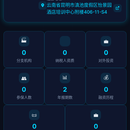
云南省昆明市滇池度假区怡景园
酒店培训中心附楼406-11-S4
🏭
💼
0
0
0
分支机构
纳税人资质
对外投资
📊
💰
👥
0
2
0
参保人数
年报期数
融资历程
📜
💼
0
0