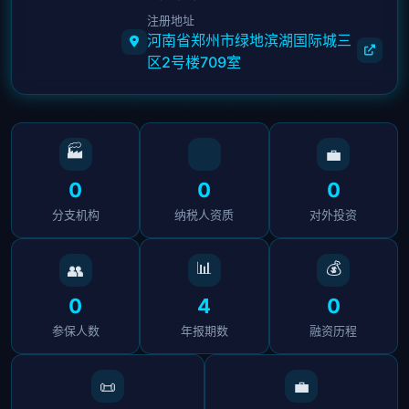
注册地址
河南省郑州市绿地滨湖国际城三
区2号楼709室
🏭
💼
0
0
0
分支机构
纳税人资质
对外投资
📊
💰
👥
0
4
0
参保人数
年报期数
融资历程
📜
💼