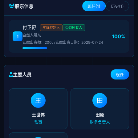
股东信息
现任(1)
历史(1)
付卫孬
实际控制人
受益所有人
自然人股东
100%
1
认缴出资额：200万
认缴出资日期：2029-07-24
主要人员
现任
王
田
王世伟
田原
监事
财务负责人