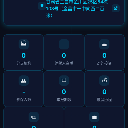
甘肃省金昌市金川区25区54栋
103号（金昌市一中向西二百
米）
🏭
💼
0
0
0
分支机构
纳税人资质
对外投资
📊
💰
👥
-
0
0
参保人数
年报期数
融资历程
📜
💼